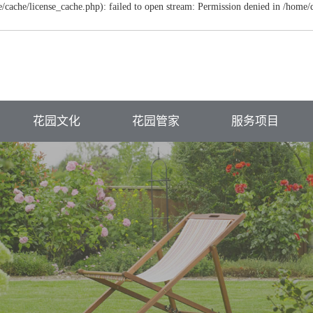
ache/license_cache.php): failed to open stream: Permission denied in /home
花园文化
花园管家
服务项目
主题花园
植物养护
屋顶花园
功能规划
硬质维护
别墅庭院景观
花园软装
病虫防治
商业绿地景观
民俗生态酒店
植物配置养护