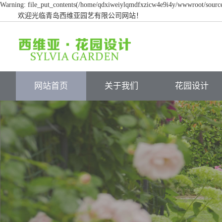
Warning: file_put_contents(/home/qdxiweiylqmdfxzicw4e9i4y/wwwroot/source/c
欢迎光临青岛西维亚园艺有限公司网站！
网站首页
关于我们
花园设计
关于我们
花园实景
人才招聘
设计方案
服务流程
施工过程