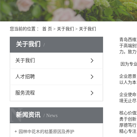
您当前的位置 ：
首 页
>
关于我们
>
关于我们
青岛西维
关于我们
于高端别
力。致力
关于我们
因为专业
人才招聘
企业愿景
以人为本
服务流程
企业使命
境无止尽
N
核心价值
新闻资讯
News
勇于创新
厚德笃行
精心专注
园林中花木的枯萎原因及养护