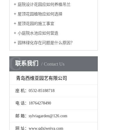
庭院设计花园应如何养植吊兰
屋顶花园植物应如何选择
屋顶花园的施工事宜
小庭院水池应如何营造
园林绿化存在问题是什么原因？
C
联系我们
Contact Us
青岛西维亚园艺有限公司
座 机：0532-85188718
电 话：18764278490
邮 箱：sylviagarden@126.com
网 址：www.qdxiweiya.com