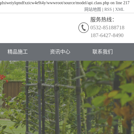
/qdxiweiylqmdfxzicw4e9i4y/wwwroot/source/model/api.class.php on line 217
网站地图
|
RSS
|
XML
服务热线：
0532-85188718
187-6427-8490
精品施工
资讯中心
联系我们
公司新闻
行业动态
常见问题