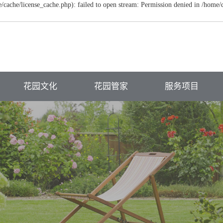
ache/license_cache.php): failed to open stream: Permission denied in /home
花园文化
花园管家
服务项目
主题花园
植物养护
屋顶花园
功能规划
硬质维护
别墅庭院景观
花园软装
病虫防治
商业绿地景观
民俗生态酒店
植物配置养护