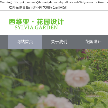
Warning: file_put_contents(/home/qdxiweiylqmdfxzicw4e9i4y/wwwroot/source/c
欢迎光临青岛西维亚园艺有限公司网站！
网站首页
关于我们
花园设计
关于我们
花园实景
人才招聘
设计方案
服务流程
施工过程