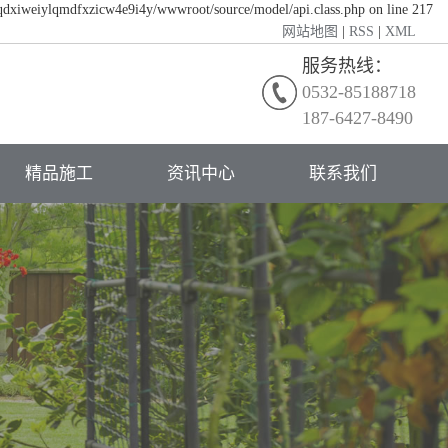
/qdxiweiylqmdfxzicw4e9i4y/wwwroot/source/model/api.class.php on line 217
网站地图
|
RSS
|
XML
服务热线：
0532-85188718
187-6427-8490
精品施工
资讯中心
联系我们
公司新闻
行业动态
常见问题