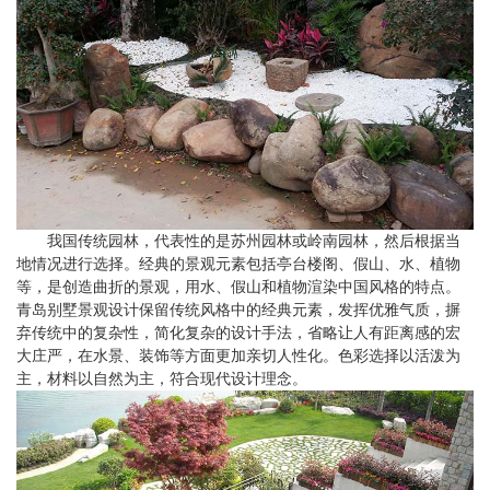
我国传统园林，代表性的是苏州园林或岭南园林，然后根据当
地情况进行选择。经典的景观元素包括亭台楼阁、假山、水、植物
等，是创造曲折的景观，用水、假山和植物渲染中国风格的特点。
青岛别墅景观设计保留传统风格中的经典元素，发挥优雅气质，摒
弃传统中的复杂性，简化复杂的设计手法，省略让人有距离感的宏
大庄严，在水景、装饰等方面更加亲切人性化。色彩选择以活泼为
主，材料以自然为主，符合现代设计理念。