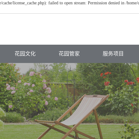
ache/license_cache.php): failed to open stream: Permission denied in /home
花园文化
花园管家
服务项目
主题花园
植物养护
屋顶花园
功能规划
硬质维护
别墅庭院景观
花园软装
病虫防治
商业绿地景观
民俗生态酒店
植物配置养护