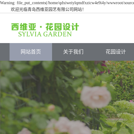
Warning: file_put_contents(/home/qdxiweiylqmdfxzicw4e9i4y/wwwroot/source/c
欢迎光临青岛西维亚园艺有限公司网站！
网站首页
关于我们
花园设计
关于我们
花园实景
人才招聘
设计方案
服务流程
施工过程