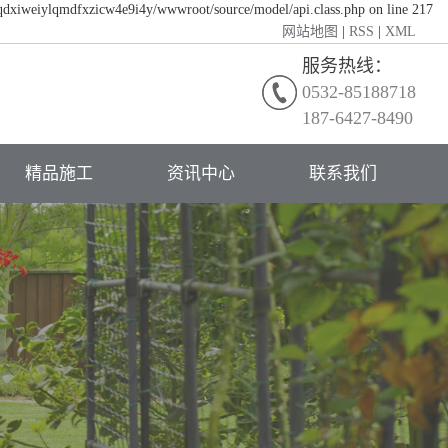
/qdxiweiylqmdfxzicw4e9i4y/wwwroot/source/model/api.class.php on line 217
网站地图
|
RSS
|
XML
服务热线：
0532-85188718
187-6427-8490
精品施工
资讯中心
联系我们
公司新闻
行业动态
常见问题